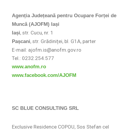
Agenția Județeană pentru Ocupare Forței de
Muncă (AJOFM) Iași
, str. Cucu, nr. 1
Iași
, str. Grădiniței, bl. G1A, parter
Pașcani
E-mail: ajofm.is@anofm.gov.ro
Tel.: 0232.254.577
www.anofm.ro
www.facebook.com/AJOFM
SC BLUE CONSULTING SRL
Exclusive Residence COPOU, Sos Stefan cel