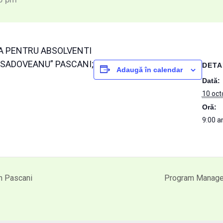
A PENTRU ABSOLVENTI
L SADOVEANU” PASCANI;
DETA
Adaugă în calendar
Dată:
10 oct
Oră:
9:00 a
in Pascani
Program Manager