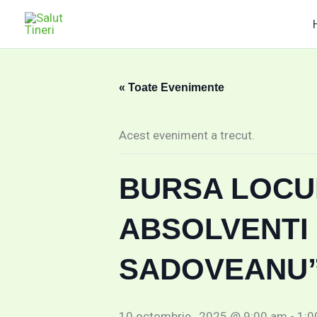
Skip
conținut
to
content
« Toate Evenimente
Acest eveniment a trecut.
BURSA LOCU
ABSOLVENTI 
SADOVEANU”
10 octombrie , 2025 @ 9:00 am
-
1:0