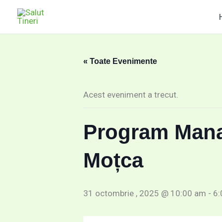
Skip
conținut
to
content
« Toate Evenimente
Acest eveniment a trecut.
Program Manag
Moțca
31 octombrie , 2025 @ 10:00 am
-
6: