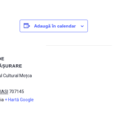
Adaugă în calendar
DE
ĂȘURARE
l Cultural Moțca
IASI
707145
ia
+ Hartă Google