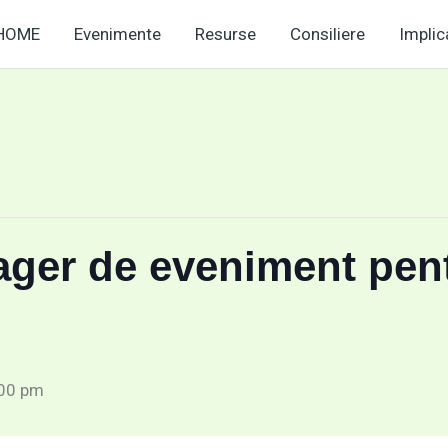
HOME
Evenimente
Resurse
Consiliere
Implic
er de eveniment pentr
00 pm